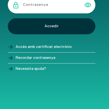
visibility
lock
arrow_forward
Accés amb certificat electrònic
arrow_forward
Recordar contrasenya
arrow_forward
Necessita ajuda?